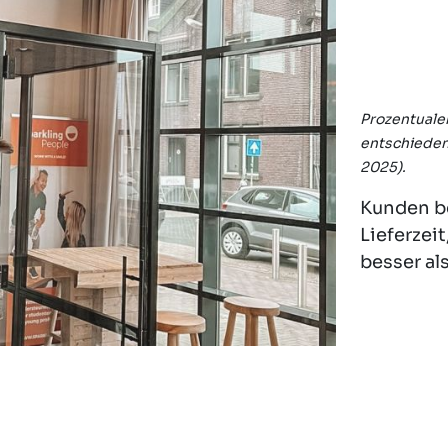
Prozentualer
entschieden
2025).
Kunden be
Lieferzei
besser al