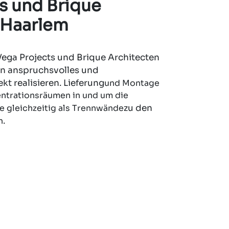
s und Brique
 Haarlem
ega Projects und Brique Architecten
ein anspruchsvolles und
t realisieren. Lieferung
und Montage
ntrationsräumen in und um die
 gleichzeitig als Trennwände
zu den
n
.