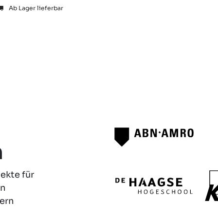
Ab Lager lieferbar
Ausstellungsräume
Fragen
Zweite Chance
Team
Shop
n
ekte für
in
ern